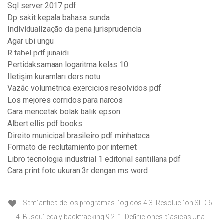
Sql server 2017 pdf
Dp sakit kepala bahasa sunda
Individualização da pena jurisprudencia
Agar ubi ungu
R tabel pdf junaidi
Pertidaksamaan logaritma kelas 10
Iletişim kuramları ders notu
Vazão volumetrica exercicios resolvidos pdf
Los mejores corridos para narcos
Cara mencetak bolak balik epson
Albert ellis pdf books
Direito municipal brasileiro pdf minhateca
Formato de reclutamiento por internet
Libro tecnologia industrial 1 editorial santillana pdf
Cara print foto ukuran 3r dengan ms word
Sem´antica de los programas l´ogicos 4 3. Resoluci´on SLD 6
4. Busqu´ eda y backtracking 9 2. 1. Deﬁniciones b´asicas Una