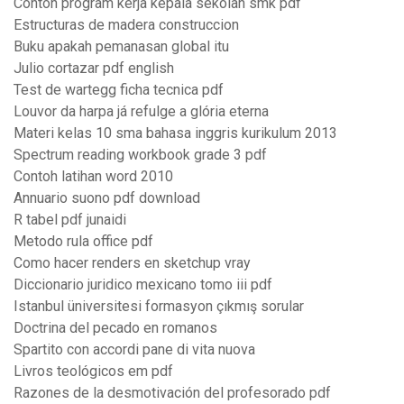
Contoh program kerja kepala sekolah smk pdf
Estructuras de madera construccion
Buku apakah pemanasan global itu
Julio cortazar pdf english
Test de wartegg ficha tecnica pdf
Louvor da harpa já refulge a glória eterna
Materi kelas 10 sma bahasa inggris kurikulum 2013
Spectrum reading workbook grade 3 pdf
Contoh latihan word 2010
Annuario suono pdf download
R tabel pdf junaidi
Metodo rula office pdf
Como hacer renders en sketchup vray
Diccionario juridico mexicano tomo iii pdf
Istanbul üniversitesi formasyon çıkmış sorular
Doctrina del pecado en romanos
Spartito con accordi pane di vita nuova
Livros teológicos em pdf
Razones de la desmotivación del profesorado pdf