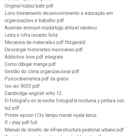
Original hizbul bahr pdf
Livro treinamento desenvolvimento e educação em
organizações e trabalho pdf
Acemler emniyet müdürlüğü ehliyet randevu
Letra e cifra recanto feliz
Mecanica de materiales pdf fitzgerald
Descargar historietas mexicanas pdf
Addictive love pdf integrale
Como dibujar manga pdf
Gestão do clima organizacional pdf
Psicocibernetica pdf ita gratis
Iso iec 9003 pdf
Cambridge english ielts 12
El fotógrafo en la noche fotografía nocturna y pintura con
luz pdf
Printer epson t13x lampu merah nyala terus
If i stay pdf full
Manual de diseño de infraestructura peatonal urbana pdf